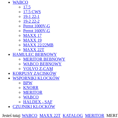
WABCO
17.5
17.5 CWS
19-1 22-1
19-2 22-2
Perrot 1000V-G
Perrot 1600V-G
MAXX 17
MAXX 19
MAXX 22/22MB
MAXX 22T
HAMULEC BĘBNOWY
MERITOR BĘBNOWY
WABCO BĘBNOWY
VOLVO Z-CAM
KORPUSY ZACISKÓW
WSPORNIKI KLOCKÓW
BPW
KNORR
MERITOR
WABCO
HALDEX - SAF
CZUJNIKI KLOCKÓW
Jesteś tutaj:
WABCO
MAXX 22T
KATALOG
MERITOR
MERI