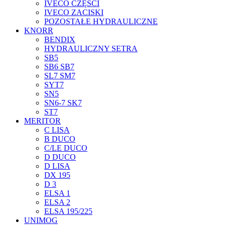
IVECO CZĘŚCI
IVECO ZACISKI
POZOSTAŁE HYDRAULICZNE
KNORR
BENDIX
HYDRAULICZNY SETRA
SB5
SB6 SB7
SL7 SM7
SYT7
SN5
SN6-7 SK7
ST7
MERITOR
C LISA
B DUCO
C/LE DUCO
D DUCO
D LISA
DX 195
D 3
ELSA 1
ELSA 2
ELSA 195/225
UNIMOG