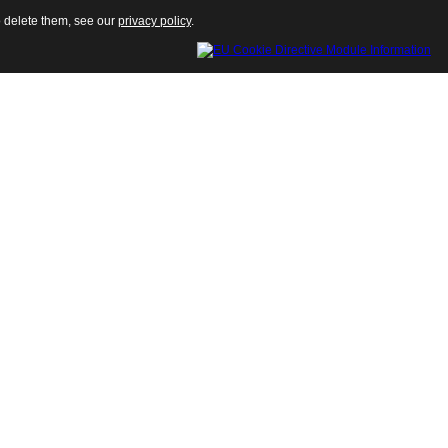
o delete them, see our
privacy policy
.