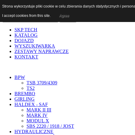
Szukaj...
Strona wykorzystuje pliki cookie w celu zbierania danych statystycznych i person
I accept cookies from this site.
Agree
SKP TECH
KATALOG
DOJAZD
WYSZUKIWARKA
ZESTAWY NAPRAWCZE
KONTAKT
BPW
TSB 3709/4309
TS2
BREMBO
GIRLING
HALDEX - SAF
MARK II III
MARK IV
MODUL X
SBS 2220 / 1918 / JOST
HYDRAULICZNE