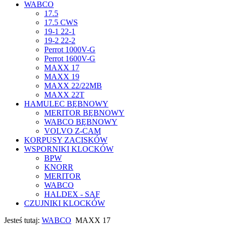
WABCO
17.5
17.5 CWS
19-1 22-1
19-2 22-2
Perrot 1000V-G
Perrot 1600V-G
MAXX 17
MAXX 19
MAXX 22/22MB
MAXX 22T
HAMULEC BĘBNOWY
MERITOR BĘBNOWY
WABCO BĘBNOWY
VOLVO Z-CAM
KORPUSY ZACISKÓW
WSPORNIKI KLOCKÓW
BPW
KNORR
MERITOR
WABCO
HALDEX - SAF
CZUJNIKI KLOCKÓW
Jesteś tutaj:
WABCO
MAXX 17