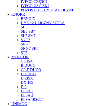
IVECO CZĘŚCI
IVECO ZACISKI
POZOSTAŁE HYDRAULICZNE
KNORR
BENDIX
HYDRAULICZNY SETRA
SB5
SB6 SB7
SL7 SM7
SYT7
SN5
SN6-7 SK7
ST7
MERITOR
C LISA
B DUCO
C/LE DUCO
D DUCO
D LISA
DX 195
D 3
ELSA 1
ELSA 2
ELSA 195/225
UNIMOG