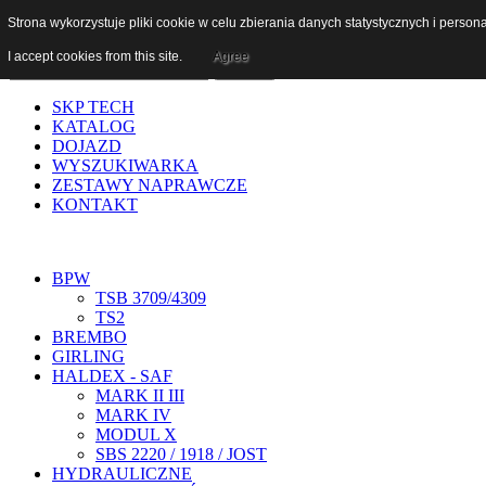
Szukaj...
Strona wykorzystuje pliki cookie w celu zbierania danych statystycznych i person
I accept cookies from this site.
Agree
SKP TECH
KATALOG
DOJAZD
WYSZUKIWARKA
ZESTAWY NAPRAWCZE
KONTAKT
BPW
TSB 3709/4309
TS2
BREMBO
GIRLING
HALDEX - SAF
MARK II III
MARK IV
MODUL X
SBS 2220 / 1918 / JOST
HYDRAULICZNE