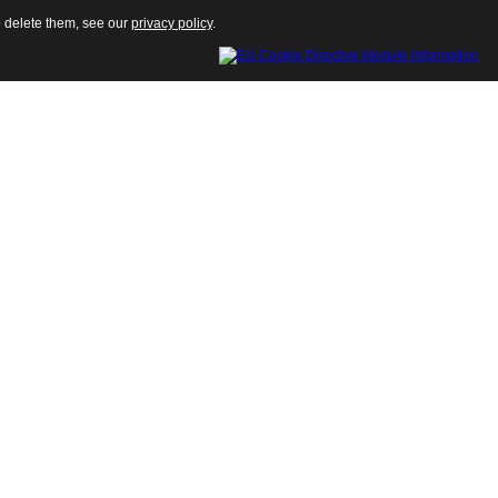
o delete them, see our
privacy policy
.