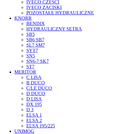
IVECO CZĘŚCI
IVECO ZACISKI
POZOSTAŁE HYDRAULICZNE
KNORR
BENDIX
HYDRAULICZNY SETRA
SB5
SB6 SB7
SL7 SM7
SYT7
SN5
SN6-7 SK7
ST7
MERITOR
C LISA
B DUCO
C/LE DUCO
D DUCO
D LISA
DX 195
D 3
ELSA 1
ELSA 2
ELSA 195/225
UNIMOG