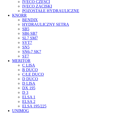
IVECO CZĘŚCI
IVECO ZACISKI
POZOSTAŁE HYDRAULICZNE
KNORR
BENDIX
HYDRAULICZNY SETRA
SB5
SB6 SB7
SL7 SM7
SYT7
SN5
SN6-7 SK7
ST7
MERITOR
C LISA
B DUCO
C/LE DUCO
D DUCO
D LISA
DX 195
D 3
ELSA 1
ELSA 2
ELSA 195/225
UNIMOG