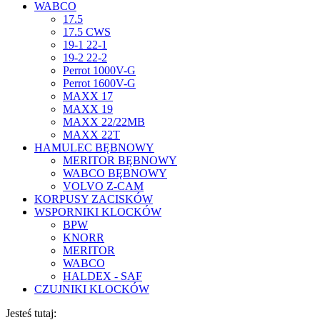
WABCO
17.5
17.5 CWS
19-1 22-1
19-2 22-2
Perrot 1000V-G
Perrot 1600V-G
MAXX 17
MAXX 19
MAXX 22/22MB
MAXX 22T
HAMULEC BĘBNOWY
MERITOR BĘBNOWY
WABCO BĘBNOWY
VOLVO Z-CAM
KORPUSY ZACISKÓW
WSPORNIKI KLOCKÓW
BPW
KNORR
MERITOR
WABCO
HALDEX - SAF
CZUJNIKI KLOCKÓW
Jesteś tutaj: