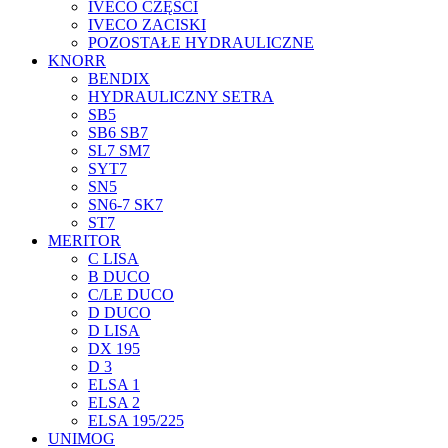
IVECO CZĘŚCI
IVECO ZACISKI
POZOSTAŁE HYDRAULICZNE
KNORR
BENDIX
HYDRAULICZNY SETRA
SB5
SB6 SB7
SL7 SM7
SYT7
SN5
SN6-7 SK7
ST7
MERITOR
C LISA
B DUCO
C/LE DUCO
D DUCO
D LISA
DX 195
D 3
ELSA 1
ELSA 2
ELSA 195/225
UNIMOG