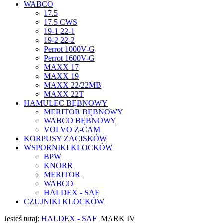
WABCO
17.5
17.5 CWS
19-1 22-1
19-2 22-2
Perrot 1000V-G
Perrot 1600V-G
MAXX 17
MAXX 19
MAXX 22/22MB
MAXX 22T
HAMULEC BĘBNOWY
MERITOR BĘBNOWY
WABCO BĘBNOWY
VOLVO Z-CAM
KORPUSY ZACISKÓW
WSPORNIKI KLOCKÓW
BPW
KNORR
MERITOR
WABCO
HALDEX - SAF
CZUJNIKI KLOCKÓW
Jesteś tutaj:
HALDEX - SAF
MARK IV