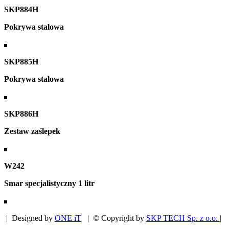
SKP884H
Pokrywa stalowa
SKP885H
Pokrywa stalowa
SKP886H
Zestaw zaślepek
W242
Smar specjalistyczny 1 litr
| Designed by
ONE iT
| © Copyright by
SKP TECH Sp. z o.o. |