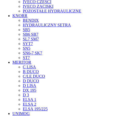
IVECO CZĘŚCI
IVECO ZACISKI
POZOSTAŁE HYDRAULICZNE
KNORR
BENDIX
HYDRAULICZNY SETRA
SB5
SB6 SB7
SL7 SM7
SYT7
SN5
SN6-7 SK7
ST7
MERITOR
C LISA
B DUCO
C/LE DUCO
D DUCO
D LISA
DX 195
D 3
ELSA 1
ELSA 2
ELSA 195/225
UNIMOG