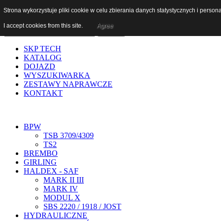
Szukaj...
Strona wykorzystuje pliki cookie w celu zbierania danych statystycznych i person
I accept cookies from this site.
Agree
SKP TECH
KATALOG
DOJAZD
WYSZUKIWARKA
ZESTAWY NAPRAWCZE
KONTAKT
BPW
TSB 3709/4309
TS2
BREMBO
GIRLING
HALDEX - SAF
MARK II III
MARK IV
MODUL X
SBS 2220 / 1918 / JOST
HYDRAULICZNE