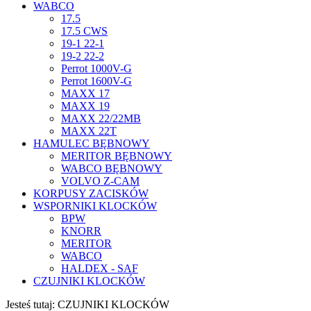
WABCO
17.5
17.5 CWS
19-1 22-1
19-2 22-2
Perrot 1000V-G
Perrot 1600V-G
MAXX 17
MAXX 19
MAXX 22/22MB
MAXX 22T
HAMULEC BĘBNOWY
MERITOR BĘBNOWY
WABCO BĘBNOWY
VOLVO Z-CAM
KORPUSY ZACISKÓW
WSPORNIKI KLOCKÓW
BPW
KNORR
MERITOR
WABCO
HALDEX - SAF
CZUJNIKI KLOCKÓW
Jesteś tutaj:
CZUJNIKI KLOCKÓW