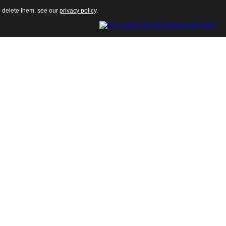
o delete them, see our
privacy policy
.