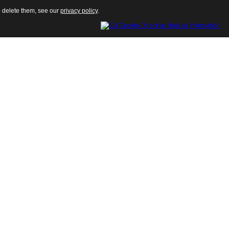
o delete them, see our
privacy policy
.