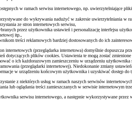
 dostępnych w ramach serwisu internetowego, np. uwierzytelniające pl
korzystywane do wykrywania nadużyć w zakresie uwierzytelniania w r
rzystania ze stron internetowych serwisu,
branych przez użytkownika ustawień i personalizację interfejsu użytk
etowej itp.,
ownikom treści reklamowych bardziej dostosowanych do ich zaintereso
tron internetowych (przeglądarka internetowa) domyślnie dopuszcza 
 dotyczących plików cookies. Ustawienia te mogą zostać zmienione 
ormować o ich każdorazowym zamieszczeniu w urządzeniu użytkownika s
ramowania (przeglądarki internetowej). Niedokonanie zmiany ustawień
acje w urządzeniu końcowym użytkownika i uzyskiwać dostęp do ty
zystanie z niektórych usług w ramach naszych serwisów internetowyc
nia lub oglądania treści zamieszczanych w serwisie internetowym trze
ytkownika serwisu internetowego, a następnie wykorzystywane przez