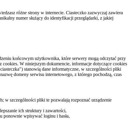
iedzasz różne strony w internecie. Ciasteczko zazwyczaj zawiera
ikalny numer służący do identyfikacji przeglądarki, z jakiej
rządzeniu końcowym użytkownika, które serwery mogą odczytać przy
z cookies. W niniejszym dokumencie, informacje dotyczące cookies
iasteczka") stanowią dane informatyczne, w szczególności pliki
 nazwę domeny serwisu internetowego, z którego pochodzą, czas
ch; w szczególności pliki te pozwalają rozpoznać urządzenie
pszanie ich struktury i zawartości,
su ponownie wpisywać loginu i hasła,