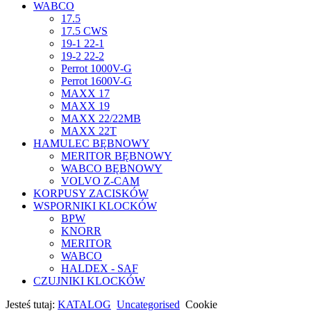
WABCO
17.5
17.5 CWS
19-1 22-1
19-2 22-2
Perrot 1000V-G
Perrot 1600V-G
MAXX 17
MAXX 19
MAXX 22/22MB
MAXX 22T
HAMULEC BĘBNOWY
MERITOR BĘBNOWY
WABCO BĘBNOWY
VOLVO Z-CAM
KORPUSY ZACISKÓW
WSPORNIKI KLOCKÓW
BPW
KNORR
MERITOR
WABCO
HALDEX - SAF
CZUJNIKI KLOCKÓW
Jesteś tutaj:
KATALOG
Uncategorised
Cookie