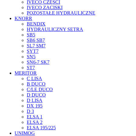
IVECO CZĘŚCI
IVECO ZACISKI
POZOSTAŁE HYDRAULICZNE
KNORR
BENDIX
HYDRAULICZNY SETRA
SB5
SB6 SB7
SL7 SM7
SYT7
SN5
SN6-7 SK7
ST7
MERITOR
C LISA
B DUCO
C/LE DUCO
D DUCO
D LISA
DX 195
D 3
ELSA 1
ELSA 2
ELSA 195/225
UNIMOG