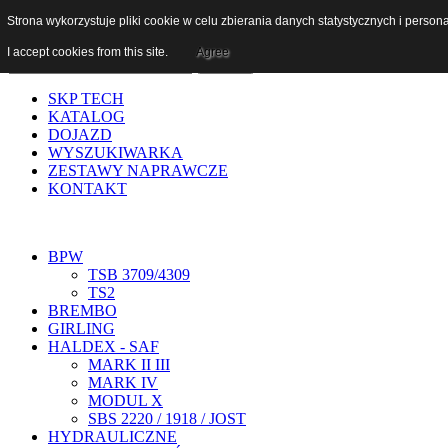
Szukaj...
Strona wykorzystuje pliki cookie w celu zbierania danych statystycznych i person
I accept cookies from this site.
Agree
SKP TECH
KATALOG
DOJAZD
WYSZUKIWARKA
ZESTAWY NAPRAWCZE
KONTAKT
BPW
TSB 3709/4309
TS2
BREMBO
GIRLING
HALDEX - SAF
MARK II III
MARK IV
MODUL X
SBS 2220 / 1918 / JOST
HYDRAULICZNE