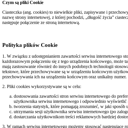
Czym są pliki Cookie
Ciasteczka (ang. cookies) to niewielkie pliki, zapisywane i przech
nazwę strony internetowej, z której pochodzi, „długość życia” ciaste
następuje połączenie ze stroną internetową.
Polityka plików Cookie
1. W związku z udostępnianiem zawartości serwisu internetowego sto
każdorazowym połączeniu się z tego urządzenia końcowego, może ta
mają zastosowanie również do innych podobnych technologii stosowan
tekstowe, które przechowywane są w urządzeniu końcowym użytkowni
przechowywania ich na urządzeniu końcowym oraz unikalny numer.
2. Pliki cookies wykorzystywane są w celu:
dostosowania zawartości stron serwisu internetowego do prefer
użytkownika serwisu internetowego i odpowiednio wyświetlić 
tworzenia statystyk, które pomagają zrozumieć, w jaki sposób u
utrzymania sesji użytkownika serwisu internetowego (po zalog
dostarczania użytkownikom treści reklamowych bardziej dosto
3. W ramach serwisu internetowego możemy stosować następujące ro