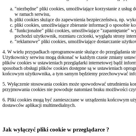
"niezbędne" pliki cookies, umożliwiające korzystanie z usług
w ramach serwisu,
pliki cookies służące do zapewnienia bezpieczeństwa, np. wy
pliki cookies, umożliwiające zbieranie informacji o sposobie ko
"funkcjonalne" pliki cookies, umożliwiające "zapamiętanie" wy
pochodzi użytkownik, rozmiaru czcionki, wyglądu strony intern
"reklamowe" pliki cookies, umożliwiające dostarczanie użytk
4. W wielu przypadkach oprogramowanie służące do przeglądania s
Użytkownicy serwisu mogą dokonać w każdym czasie zmiany ustawień
plików cookies w ustawieniach przeglądarki internetowej bądź inf
sposobach obsługi plików cookies dostępne są w ustawieniach oprog
końcowym użytkownika, a tym samym będziemy przechowywać inform
5. Wyłączenie stosowania cookies może spowodować utrudnienia kor
przyjmowania cookies nie powoduje natomiast braku możliwości czyta
6. Pliki cookies mogą być zamieszczane w urządzeniu końcowym uż
dostawców aplikacji multimedialnych.
Jak wyłączyć pliki cookie w przeglądarce ?