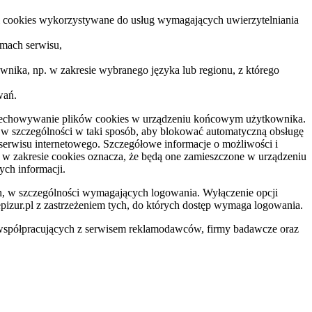
iki cookies wykorzystywane do usług wymagających uwierzytelniania
amach serwisu,
ownika, np. w zakresie wybranego języka lub regionu, z którego
wań.
przechowywanie plików cookies w urządzeniu końcowym użytkownika.
w szczególności w taki sposób, aby blokować automatyczną obsługę
erwisu internetowego. Szczegółowe informacje o możliwości i
 w zakresie cookies oznacza, że będą one zamieszczone w urządzeniu
ch informacji.
h, w szczególności wymagających logowania. Wyłączenie opcji
pizur.pl z zastrzeżeniem tych, do których dostęp wymaga logowania.
 współpracujących z serwisem reklamodawców, firmy badawcze oraz