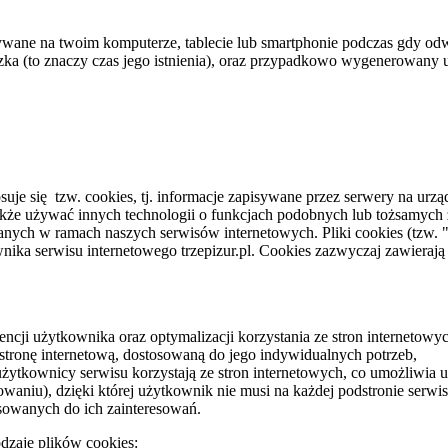
owywane na twoim komputerze, tablecie lub smartphonie podczas gdy odw
czka (to znaczy czas jego istnienia), oraz przypadkowo wygenerowany un
suje się tzw. cookies, tj. informacje zapisywane przez serwery na u
kże używać innych technologii o funkcjach podobnych lub tożsamych 
ych w ramach naszych serwisów internetowych. Pliki cookies (tzw. "c
ka serwisu internetowego trzepizur.pl. Cookies zazwyczaj zawierają
encji użytkownika oraz optymalizacji korzystania ze stron internetowy
stronę internetową, dostosowaną do jego indywidualnych potrzeb,
żytkownicy serwisu korzystają ze stron internetowych, co umożliwia ule
owaniu), dzięki której użytkownik nie musi na każdej podstronie serwi
sowanych do ich zainteresowań.
dzaje plików cookies: