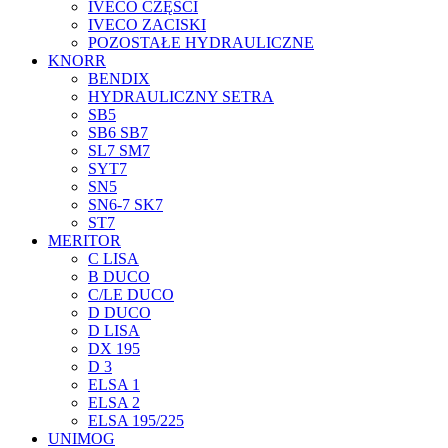
IVECO CZĘŚCI
IVECO ZACISKI
POZOSTAŁE HYDRAULICZNE
KNORR
BENDIX
HYDRAULICZNY SETRA
SB5
SB6 SB7
SL7 SM7
SYT7
SN5
SN6-7 SK7
ST7
MERITOR
C LISA
B DUCO
C/LE DUCO
D DUCO
D LISA
DX 195
D 3
ELSA 1
ELSA 2
ELSA 195/225
UNIMOG