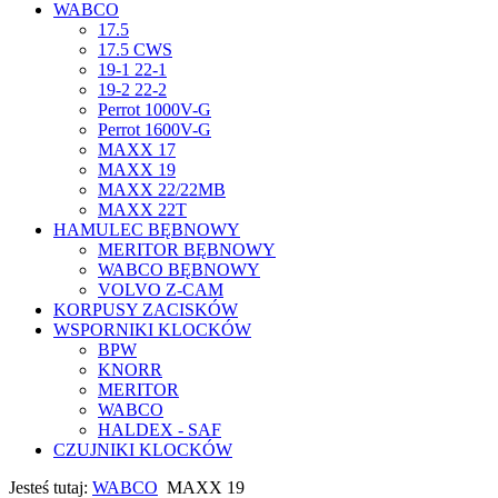
WABCO
17.5
17.5 CWS
19-1 22-1
19-2 22-2
Perrot 1000V-G
Perrot 1600V-G
MAXX 17
MAXX 19
MAXX 22/22MB
MAXX 22T
HAMULEC BĘBNOWY
MERITOR BĘBNOWY
WABCO BĘBNOWY
VOLVO Z-CAM
KORPUSY ZACISKÓW
WSPORNIKI KLOCKÓW
BPW
KNORR
MERITOR
WABCO
HALDEX - SAF
CZUJNIKI KLOCKÓW
Jesteś tutaj:
WABCO
MAXX 19