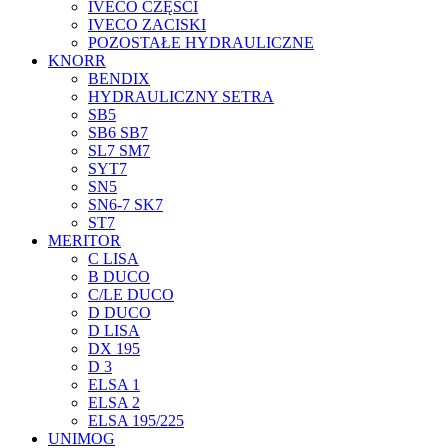
IVECO CZĘŚCI
IVECO ZACISKI
POZOSTAŁE HYDRAULICZNE
KNORR
BENDIX
HYDRAULICZNY SETRA
SB5
SB6 SB7
SL7 SM7
SYT7
SN5
SN6-7 SK7
ST7
MERITOR
C LISA
B DUCO
C/LE DUCO
D DUCO
D LISA
DX 195
D 3
ELSA 1
ELSA 2
ELSA 195/225
UNIMOG