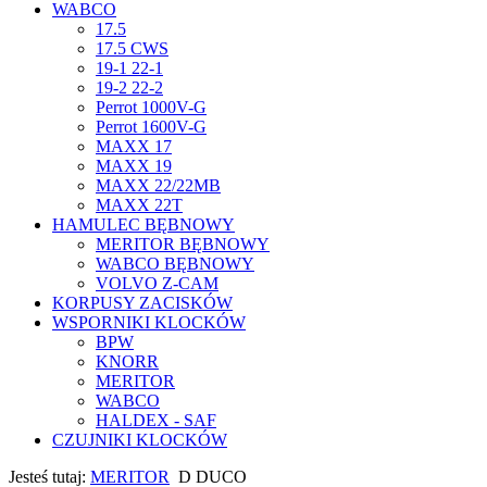
WABCO
17.5
17.5 CWS
19-1 22-1
19-2 22-2
Perrot 1000V-G
Perrot 1600V-G
MAXX 17
MAXX 19
MAXX 22/22MB
MAXX 22T
HAMULEC BĘBNOWY
MERITOR BĘBNOWY
WABCO BĘBNOWY
VOLVO Z-CAM
KORPUSY ZACISKÓW
WSPORNIKI KLOCKÓW
BPW
KNORR
MERITOR
WABCO
HALDEX - SAF
CZUJNIKI KLOCKÓW
Jesteś tutaj:
MERITOR
D DUCO