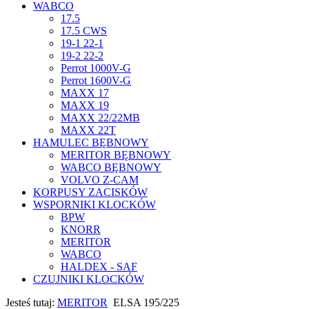
WABCO
17.5
17.5 CWS
19-1 22-1
19-2 22-2
Perrot 1000V-G
Perrot 1600V-G
MAXX 17
MAXX 19
MAXX 22/22MB
MAXX 22T
HAMULEC BĘBNOWY
MERITOR BĘBNOWY
WABCO BĘBNOWY
VOLVO Z-CAM
KORPUSY ZACISKÓW
WSPORNIKI KLOCKÓW
BPW
KNORR
MERITOR
WABCO
HALDEX - SAF
CZUJNIKI KLOCKÓW
Jesteś tutaj:
MERITOR
ELSA 195/225