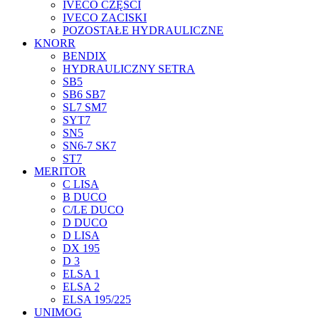
IVECO CZĘŚCI
IVECO ZACISKI
POZOSTAŁE HYDRAULICZNE
KNORR
BENDIX
HYDRAULICZNY SETRA
SB5
SB6 SB7
SL7 SM7
SYT7
SN5
SN6-7 SK7
ST7
MERITOR
C LISA
B DUCO
C/LE DUCO
D DUCO
D LISA
DX 195
D 3
ELSA 1
ELSA 2
ELSA 195/225
UNIMOG