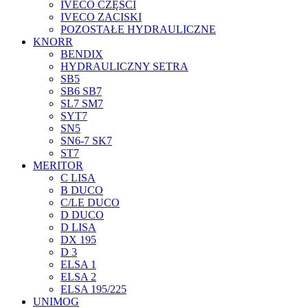
IVECO CZĘŚCI
IVECO ZACISKI
POZOSTAŁE HYDRAULICZNE
KNORR
BENDIX
HYDRAULICZNY SETRA
SB5
SB6 SB7
SL7 SM7
SYT7
SN5
SN6-7 SK7
ST7
MERITOR
C LISA
B DUCO
C/LE DUCO
D DUCO
D LISA
DX 195
D 3
ELSA 1
ELSA 2
ELSA 195/225
UNIMOG