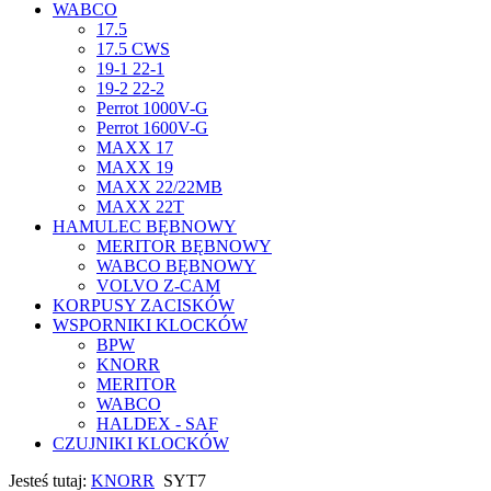
WABCO
17.5
17.5 CWS
19-1 22-1
19-2 22-2
Perrot 1000V-G
Perrot 1600V-G
MAXX 17
MAXX 19
MAXX 22/22MB
MAXX 22T
HAMULEC BĘBNOWY
MERITOR BĘBNOWY
WABCO BĘBNOWY
VOLVO Z-CAM
KORPUSY ZACISKÓW
WSPORNIKI KLOCKÓW
BPW
KNORR
MERITOR
WABCO
HALDEX - SAF
CZUJNIKI KLOCKÓW
Jesteś tutaj:
KNORR
SYT7