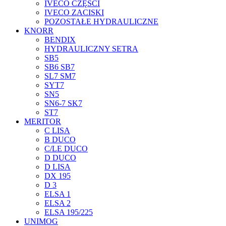
IVECO CZĘŚCI
IVECO ZACISKI
POZOSTAŁE HYDRAULICZNE
KNORR
BENDIX
HYDRAULICZNY SETRA
SB5
SB6 SB7
SL7 SM7
SYT7
SN5
SN6-7 SK7
ST7
MERITOR
C LISA
B DUCO
C/LE DUCO
D DUCO
D LISA
DX 195
D 3
ELSA 1
ELSA 2
ELSA 195/225
UNIMOG