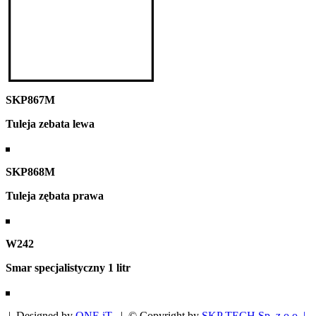
SKP867M
Tuleja zebata lewa
SKP868M
Tuleja zębata prawa
W242
Smar specjalistyczny 1 litr
| Designed by
ONE iT
| © Copyright by
SKP TECH Sp. z o.o. |