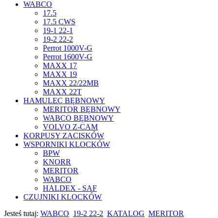
WABCO
17.5
17.5 CWS
19-1 22-1
19-2 22-2
Perrot 1000V-G
Perrot 1600V-G
MAXX 17
MAXX 19
MAXX 22/22MB
MAXX 22T
HAMULEC BĘBNOWY
MERITOR BĘBNOWY
WABCO BĘBNOWY
VOLVO Z-CAM
KORPUSY ZACISKÓW
WSPORNIKI KLOCKÓW
BPW
KNORR
MERITOR
WABCO
HALDEX - SAF
CZUJNIKI KLOCKÓW
Jesteś tutaj:
WABCO
19-2 22-2
KATALOG
MERITOR