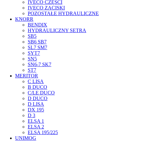
IVECO CZĘŚCI
IVECO ZACISKI
POZOSTAŁE HYDRAULICZNE
KNORR
BENDIX
HYDRAULICZNY SETRA
SB5
SB6 SB7
SL7 SM7
SYT7
SN5
SN6-7 SK7
ST7
MERITOR
C LISA
B DUCO
C/LE DUCO
D DUCO
D LISA
DX 195
D 3
ELSA 1
ELSA 2
ELSA 195/225
UNIMOG