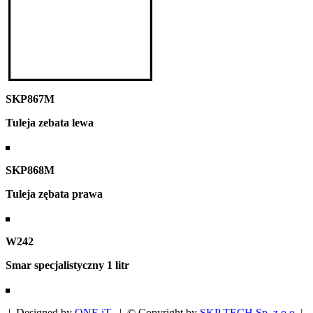
SKP867M
Tuleja zebata lewa
SKP868M
Tuleja zębata prawa
W242
Smar specjalistyczny 1 litr
| Designed by
ONE iT
| © Copyright by
SKP TECH Sp. z o.o. |